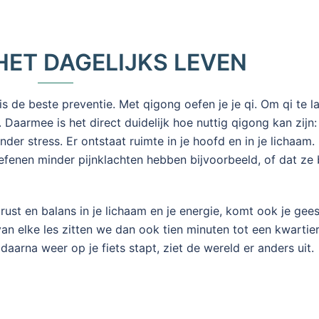
HET DAGELIJKS LEVEN
is de beste preventie. Met qigong oefen je je qi. Om qi te l
aarmee is het direct duidelijk hoe nuttig qigong kan zijn: 
der stress. Er ontstaat ruimte in je hoofd en in je lichaam.
oefenen minder pijnklachten hebben bijvoorbeeld, of dat ze 
rust en balans in je lichaam en je energie, komt ook je gees
 van elke les zitten we dan ook tien minuten tot een kwartie
daarna weer op je fiets stapt, ziet de wereld er anders uit.