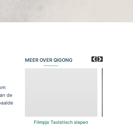
MEER OVER QIGONG
 om
van de
paalde
Filmpje Taoïstisch slapen
Filmpje an