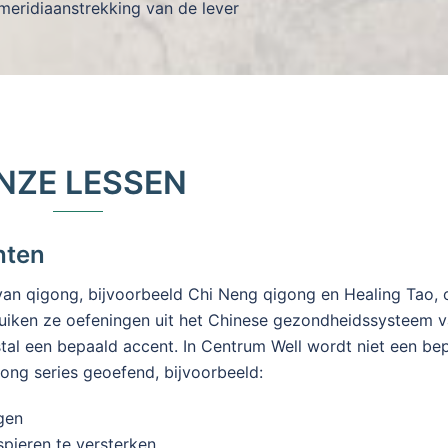
meridiaanstrekking van de lever
NZE LESSEN
hten
 van qigong, bijvoorbeeld Chi Neng qigong en Healing Tao,
uiken ze oefeningen uit het Chinese gezondheidssysteem 
tal een bepaald accent. In Centrum Well wordt niet een be
ong series geoefend, bijvoorbeeld:
ngen
spieren te versterken