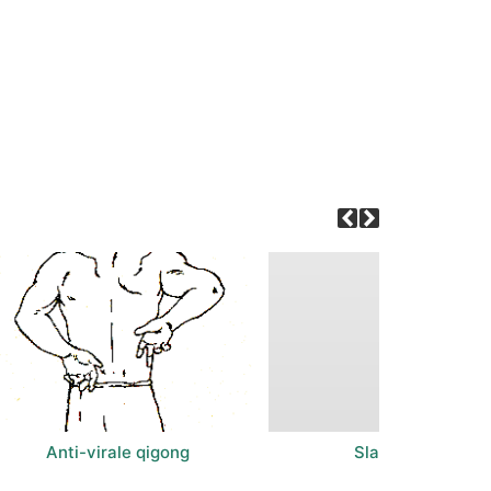
Anti-virale qigong
Slaapqigong