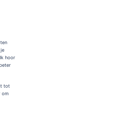
aten
je
 Ik hoor
beter
t tot
r om