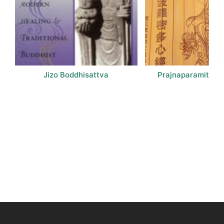
Jizo Boddhisattva
Prajnaparamita Ha