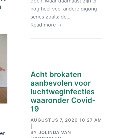
doen. Maar daarnaast zijn er
l.
nog heel veel andere qigong
series zoals: de...
Read more →
Acht brokaten
aanbevolen voor
luchtweginfecties
waaronder Covid-
19
AUGUSTUS 7, 2020 10:27 AM
|
BY
JOLINDA VAN
pen