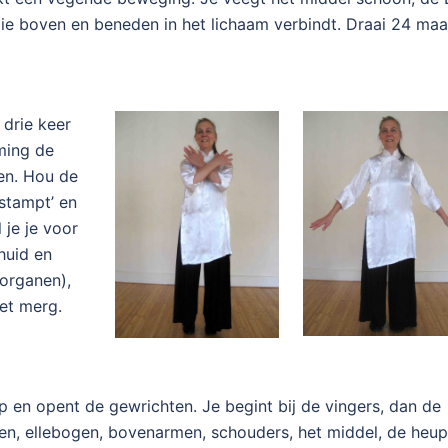
ie boven en beneden in het lichaam verbindt. Draai 24 maa
 drie keer
eming de
nen. Hou de
‘stampt’ en
 je je voor
huid en
(organen),
het merg.
p en opent de gewrichten. Je begint bij de vingers, dan de
en, ellebogen, bovenarmen, schouders, het middel, de heu