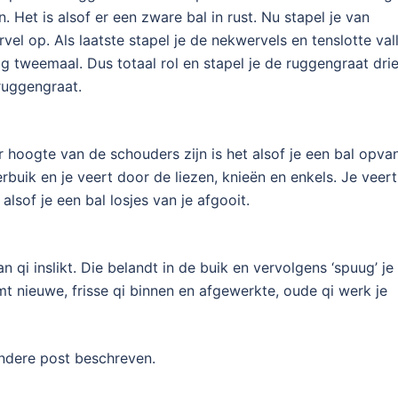
et is alsof er een zware bal in rust. Nu stapel je van
l op. Als laatste stapel je de nekwervels en tenslotte val
g tweemaal. Dus totaal rol en stapel je de ruggengraat dri
ruggengraat.
r hoogte van de schouders zijn is het alsof je een bal opva
rbuik en je veert door de liezen, knieën en enkels. Je veert
alsof je een bal losjes van je afgooit.
n qi inslikt. Die belandt in de buik en vervolgens ‘spuug’ je
mt nieuwe, frisse qi binnen en afgewerkte, oude qi werk je
ndere post beschreven.