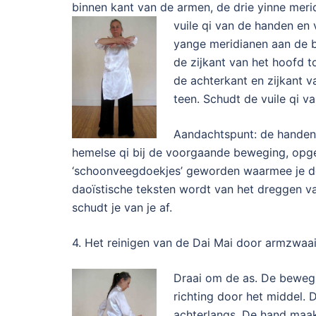
binnen kant van de armen, de drie yinne meri
vuile qi van de handen en 
yange meridianen aan de b
de zijkant van het hoofd 
de achterkant en zijkant v
teen. Schudt de vuile qi v
Aandachtspunt: de handen 
hemelse qi bij de voorgaande beweging, opgel
‘schoonveegdoekjes’ geworden waarmee je de
daoïstische teksten wordt van het dreggen va
schudt je van je af.
4. Het reinigen van de Dai Mai door armzwaa
Draai om de as. De bewegi
richting door het middel.
achterlangs. De hand maa