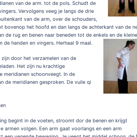
dianen van de arm. tot de pols. Schudt de
vingers.
Vervolgens veeg je langs de drie
uitenkant van de arm, over de schouders,
tot bovenop het hoofd en dan langs de achterkant van de n
an de rug en benen naar beneden tot de enkels en de klein
an de handen en vingers. Herhaal 9 maal.
zijn door het verzamelen van de
aden. Het zijn nu krachtige
 meridianen schoonveegt. In de
n de meridianen gesproken. De vuile qi
ien
ng begint in de voeten, stroomt dor de benen en krijgt
 De armen volgen. Een arm gaat voorlangs en een arm
kt een vegende beweging. Je veegt het middel schoon, de 