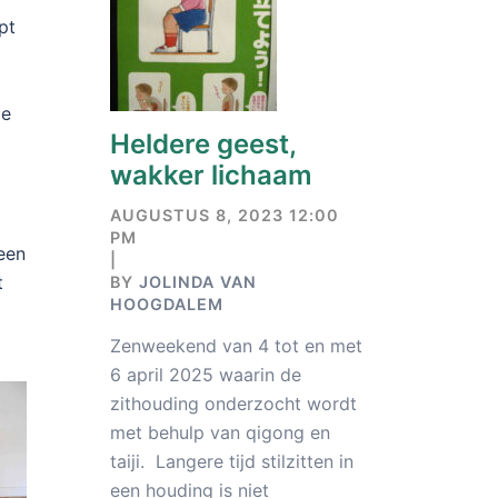
pt
de
Heldere geest,
wakker lichaam
AUGUSTUS 8, 2023 12:00
PM
een
|
t
BY
JOLINDA VAN
HOOGDALEM
Zenweekend van 4 tot en met
6 april 2025 waarin de
zithouding onderzocht wordt
met behulp van qigong en
taiji. Langere tijd stilzitten in
een houding is niet