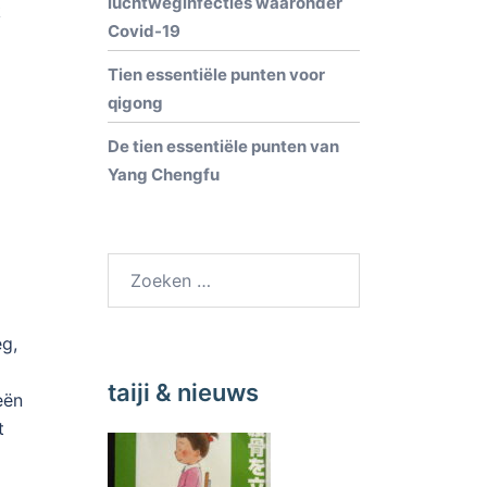
luchtweginfecties waaronder
k
Covid-19
Tien essentiële punten voor
qigong
De tien essentiële punten van
Yang Chengfu
eg,
taiji & nieuws
eën
t