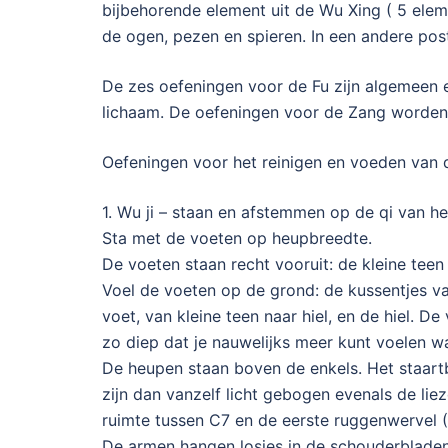
bijbehorende element uit de Wu Xing ( 5 elem
de ogen, pezen en spieren. In een andere post
De zes oefeningen voor de Fu zijn algemeen en
lichaam. De oefeningen voor de Zang worden
Oefeningen voor het reinigen en voeden van 
1. Wu ji – staan en afstemmen op de qi van h
Sta met de voeten op heupbreedte.
De voeten staan recht vooruit: de kleine teen 
Voel de voeten op de grond: de kussentjes va
voet, van kleine teen naar hiel, en de hiel. 
zo diep dat je nauwelijks meer kunt voelen w
De heupen staan boven de enkels. Het staartbe
zijn dan vanzelf licht gebogen evenals de lie
ruimte tussen C7 en de eerste ruggenwervel (
De armen hangen losjes in de schouderbladen