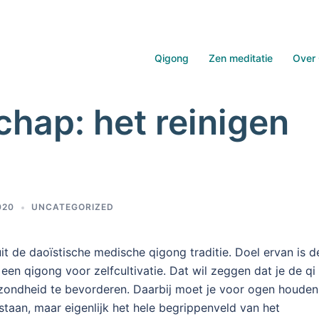
Qigong
Zen meditatie
Over 
chap: het reinigen
020
UNCATEGORIZED
t de daoïstische medische qigong traditie. Doel ervan is d
een qigong voor zelfcultivatie. Dat wil zeggen dat je de qi 
zondheid te bevorderen. Daarbij moet je voor ogen houden
staan, maar eigenlijk het hele begrippenveld van het